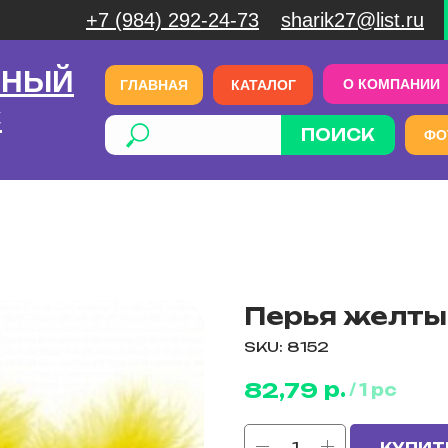
+7 (984) 292-24-73
sharik27@list.ru
ЧНЫЙ
О КОМПАНИИ
ГЛАВНАЯ
КАТАЛОГ
С
ПОИСК
ФО
Перья желтые,
SKU:
8152
р.
82,79
/
1 pc
КУПИТ