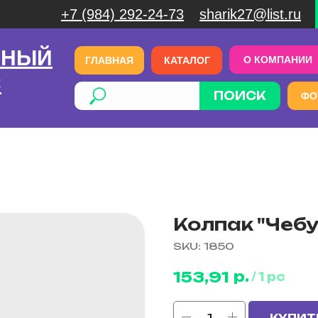
+7 (984) 292-24-73
sharik27@list.ru
ЧНЫЙ
О КОМПАНИИ
ГЛАВНАЯ
КАТАЛОГ
С
ПОИСК
ФО
Колпак "Чебу
SKU:
1850
р.
153,91
/
1 pc
КУПИТ