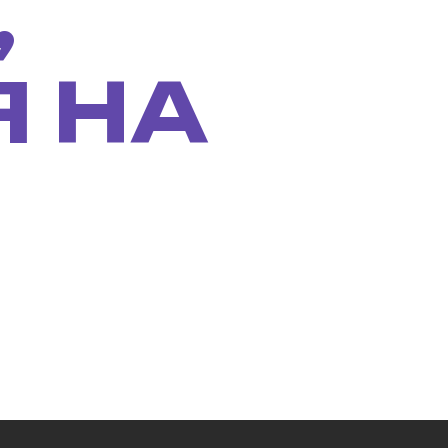
,
 НА