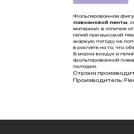
Фольгированная фигур
лавсановой ленты
, 
материал, в отличие от
гелий при высокой те
жаркую погоду не лоп
в расчёте на то, что о
В мороз воздух и гели
фольгированной пове
складки.
Страна производит
Производитель: Fle