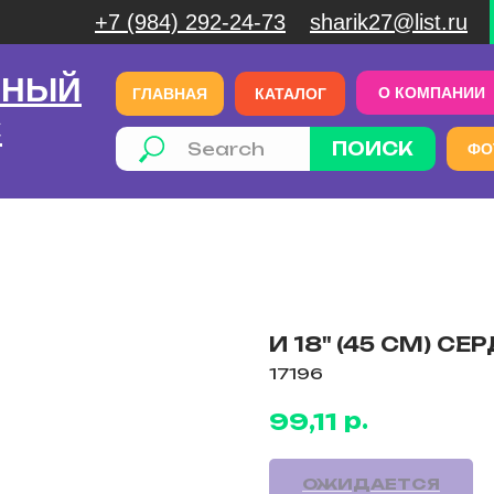
+7 (984) 292-24-73
sharik27@list.ru
ЧНЫЙ
О КОМПАНИИ
ГЛАВНАЯ
КАТАЛОГ
С
ПОИСК
ФО
И 18" (45 СМ) С
17196
р.
99,11