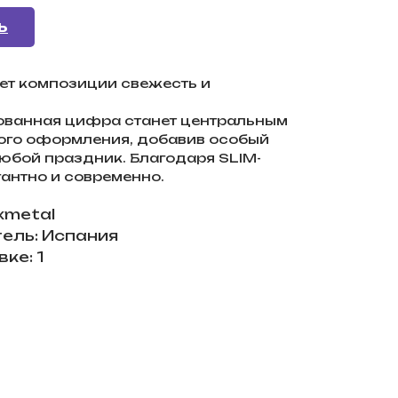
Ь
ет композиции свежесть и
ованная цифра станет центральным
ого оформления, добавив особый
юбой праздник. Благодаря SLIM-
гантно и современно.
xmetal
ель: Испания
ке: 1