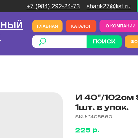
+7 (984) 292-24-73
sharik27@list.ru
ЧНЫЙ
О КОМПАНИИ
ГЛАВНАЯ
КАТАЛОГ
С
ПОИСК
ФО
И 40"/102см 
1шт. в упак.
SKU:
*405860
р.
225