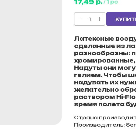
р.
17,49
/
1 pc
КУПИТ
Латексные возд
сделанные из ла
разнообразны: п
хромированные, 
Надуты они могут
гелием. Чтобы ш
надувать их нуж
желательно обр
раствором Hi-Fl
время полета бу
Страна производит
Производитель: Se