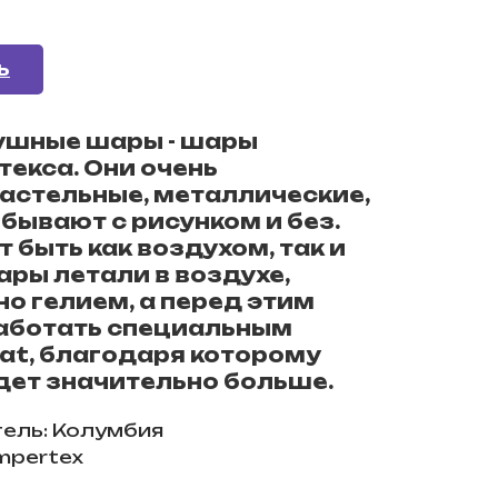
Ь
ушные шары - шары
текса. Они очень
астельные, металлические,
бывают с рисунком и без.
 быть как воздухом, так и
ары летали в воздухе,
но гелием, а перед этим
аботать специальным
oat, благодаря которому
дет значительно больше.
ель: Колумбия
mpertex