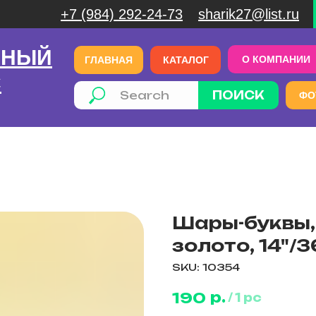
+7 (984) 292-24-73
sharik27@list.ru
ЧНЫЙ
О КОМПАНИИ
ГЛАВНАЯ
КАТАЛОГ
С
ПОИСК
ФО
Шары-буквы, 
золото, 14"/36
SKU:
10354
р.
190
/
1 pc