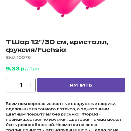
T Шар 12"/30 см, кристалл,
фуксия/Fuchsia
SKU:
10076
9,33
р.
/
1 pc
КУПИТЬ
Всем нам хорошо известные воздушные шарики,
сделанные из тонкого латекса, с однотонным
цветным покрытием без рисунка. Форма –
преимущественно круглая. Цветовая гамма может
быть разнообразной. Несмотря на свою
традиционность, эти надувные шары – едва ли не