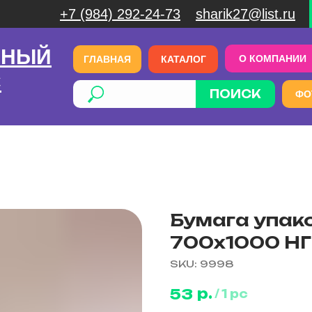
+7 (984) 292-24-73
sharik27@list.ru
ЧНЫЙ
О КОМПАНИИ
ГЛАВНАЯ
КАТАЛОГ
С
ПОИСК
ФО
Бумага упак
700х1000 НГ
SKU:
9998
р.
53
/
1 pc