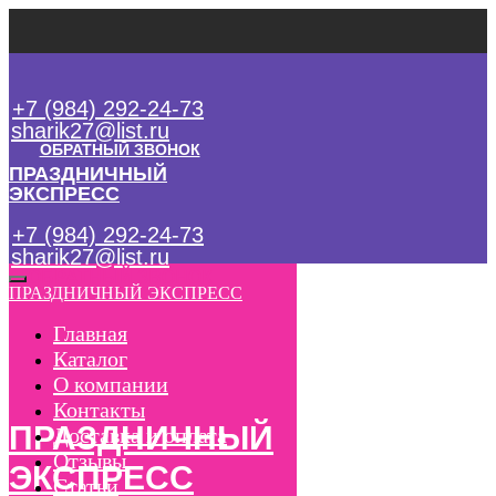
+7 (984) 292-24-73
sharik27@list.ru
ОБРАТНЫЙ ЗВОНОК
ПРАЗДНИЧНЫЙ
ЭКСПРЕСС
+7 (984) 292-24-73
sharik27@list.ru
ОБРАТНЫЙ ЗВОНОК
ПРАЗДНИЧНЫЙ ЭКСПРЕСС
Главная
Каталог
О компании
Контакты
ПРАЗДНИЧНЫЙ
Доставка и оплата
Отзывы
ЭКСПРЕСС
Статьи