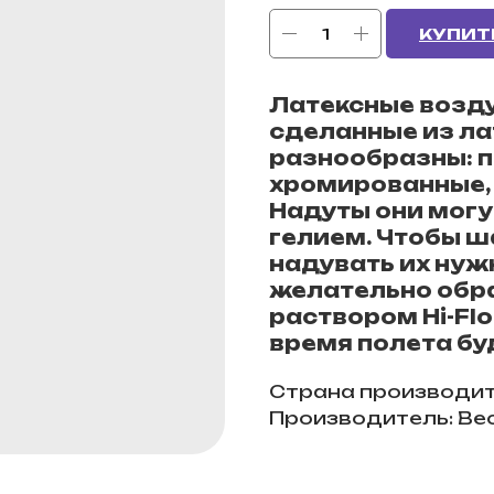
КУПИТ
Латексные возд
сделанные из ла
разнообразны: п
хромированные, 
Надуты они могут
гелием. Чтобы ш
надувать их нуж
желательно обр
раствором Hi-Fl
время полета бу
Страна производит
Производитель: Ве