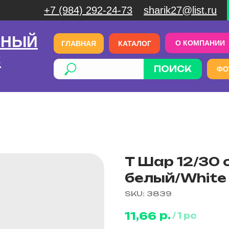
+7 (984) 292-24-73
sharik27@list.ru
ЧНЫЙ
О КОМПАНИИ
ГЛАВНАЯ
КАТАЛОГ
С
ПОИСК
ФО
T Шар 12/30 
белый/White
SKU:
3839
р.
11,66
/
1 pc