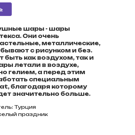
Ь
ушные шары - шары
текса. Они очень
астельные, металлические,
бывают с рисунком и без.
 быть как воздухом, так и
ары летали в воздухе,
но гелием, а перед этим
аботать специальным
oat, благодаря которому
дет значительно больше.
ель: Турция
селый праздник