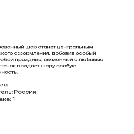
рованный шар станет центральным
ского оформления, добавив особый
юбой праздник, связанный с любовью
ттенок придает шару особую
нность.
ura
ель: Россия
ке: 1