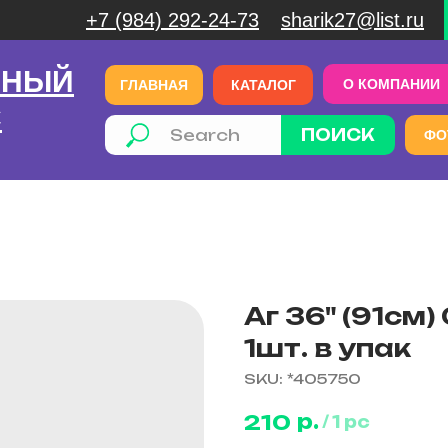
+7 (984) 292-24-73
sharik27@list.ru
ЧНЫЙ
О КОМПАНИИ
ГЛАВНАЯ
КАТАЛОГ
С
ПОИСК
ФО
Аг 36" (91см
1шт. в упак
SKU:
*405750
р.
210
/
1 pc