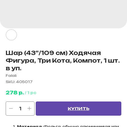
Шар (43''/109 см) Ходячая
Фигура, Три Кота, Компот, 1 шт.
в уп.
Falali
SKU:
405017
278
р.
/
1 pc
КУПИТЬ
Материал
: Фольга, обычно алюминиевая или