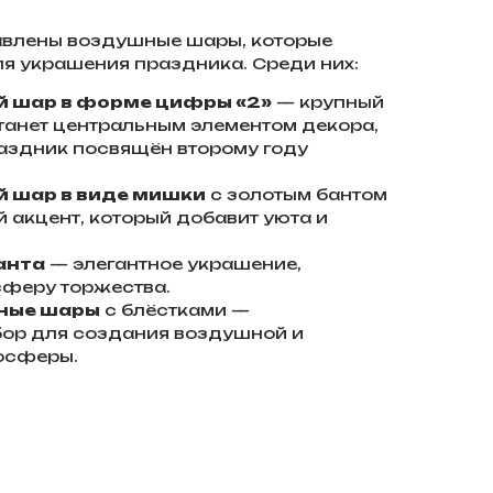
авлены воздушные шары, которые
я украшения праздника. Среди них:
 шар в форме цифры «2»
— крупный
станет центральным элементом декора,
аздник посвящён второму году
 шар в виде мишки
с золотым бантом
 акцент, который добавит уюта и
анта
— элегантное украшение,
феру торжества.
чные шары
с блёстками —
ор для создания воздушной и
осферы.