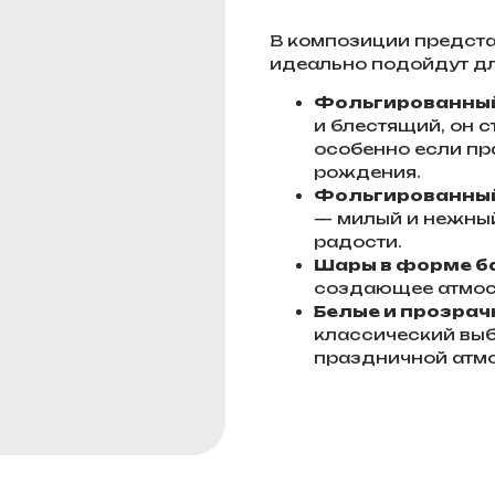
В композиции предст
идеально подойдут дл
Фольгированный
и блестящий, он 
особенно если пр
рождения.
Фольгированный
— милый и нежный
радости.
Шары в форме б
создающее атмос
Белые и прозра
классический выб
праздничной атм