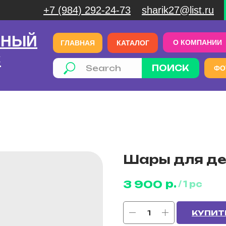
+7 (984) 292-24-73
sharik27@list.ru
ЧНЫЙ
О КОМПАНИИ
ГЛАВНАЯ
КАТАЛОГ
С
ПОИСК
ФО
Шары для де
р.
3 900
/
1 pc
КУПИТ