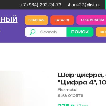
+7 (984) 292-24-73
sharik27@list.ru
ЧНЫЙ
О КОМПАНИИ
ГЛАВНАЯ
КАТАЛОГ
С
ПОИСК
ФО
Шар-цифра, 
"Цифра 4", 10
Flexmetal
SKU:
010579
р.
275
/
1 pc