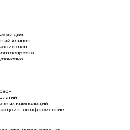
овый цвет
тный клапан
жание газа
ого возраста
упаковка
озон
риятий
ичных композиций
раздничное оформление
торного использования