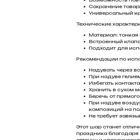
Сохранение товар
Универсальный к
Технические характер
Материал: тонкая
Встроенный клапа
Подходит для ис
Рекомендации по исп
Надувать через в
При надуве гелие
Избегать контакт
Хранить в сухом 
Беречь от прямого
При надуве возду
композиций на по
Не требует завяз
Этот шар станет отли
праздника благодаря
оттенку и классичес