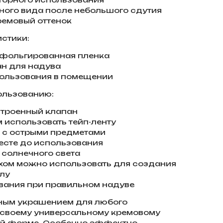
ного вида после небольшого сдутия
ремовый оттенок
истики:
 фольгированная пленка
н для надува
пользования в помещении
ользованию:
строенный клапан
м использовать тейп-ленту
а с острыми предметами
месте до использования
 солнечного света
хом можно использовать для создания
лу
ывания при правильном надуве
чным украшением для любого
 своему универсальному кремовому
кой форме. Особенно эффектно