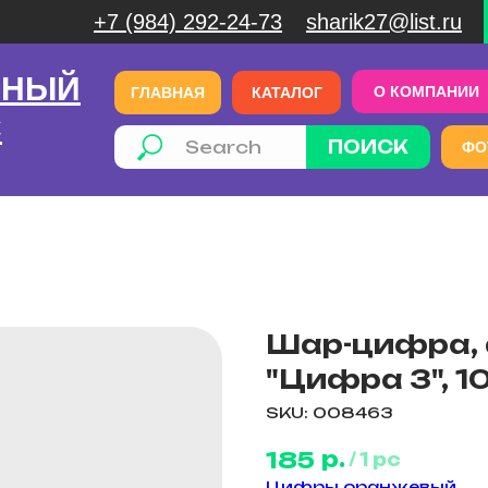
+7 (984) 292-24-73
sharik27@list.ru
ЧНЫЙ
О КОМПАНИИ
ГЛАВНАЯ
КАТАЛОГ
С
ПОИСК
ФО
Шар-цифра, ф
"Цифра 3", 10
SKU:
008463
р.
185
/
1 pc
Цифры оранжевый